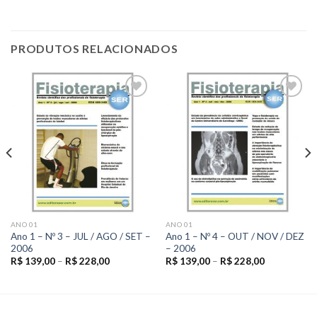
PRODUTOS RELACIONADOS
Add to
Add to
wishlist
wishlist
ANO 01
ANO 01
Ano 1 – Nº 3 – JUL / AGO / SET –
Ano 1 – Nº 4 – OUT / NOV / DEZ
2006
– 2006
R$
139,00
–
R$
228,00
R$
139,00
–
R$
228,00